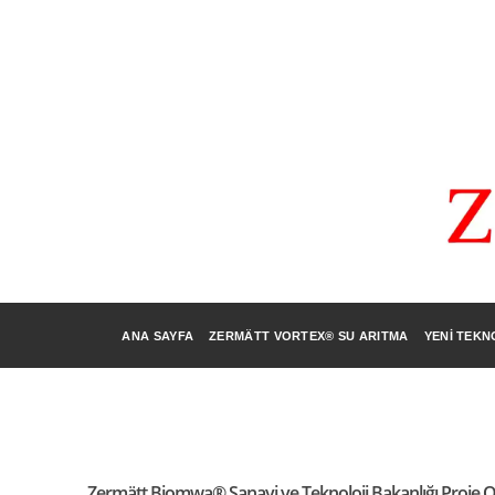
ANA SAYFA
ZERMÄTT VORTEX® SU ARITMA
YENI TEKN
Zermätt Biomwa® Sanayi ve Teknoloji Bakanlığı Proje O