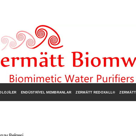
OLOJILER
ENDÜSTRIYEL MEMBRANLAR
ZERMÄTT REDOXALL®
ZERMÄTT
nay Belgesi